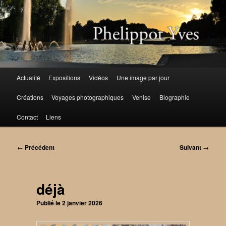
Aller
au
contenu
principal
Menu
Actualité
Expositions
Vidéos
Une image par jour
principal
Créations
Voyages photographiques
Venise
Biographie
Contact
Liens
Navigation
←
Précédent
Suivant
→
des
articles
déjà
Publié le
2 janvier 2026