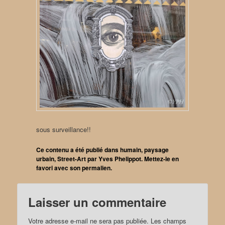
sous surveillance!!
Ce contenu a été publié dans
humain
,
paysage
urbain
,
Street-Art
par
Yves Phelippot
. Mettez-le en
favori avec son
permalien
.
Laisser un commentaire
Votre adresse e-mail ne sera pas publiée.
Les champs